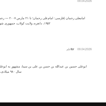
09.04.2026
۱۹۵۲، دانغره، ولایت کولاب، جمهوری شوروی سوسیالیستی تاجیکستان، اتحاد...
09.04.2026
for
علم
ابوعلی حسین بن عبدالله بن حسن بن علی بن سینا، مشهور به ابوعلی 
سال ۹۸۰ میلادی، افشانه، ماوراءالنهر، دولت سامانیان...