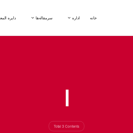
خانه
اداره
سرمقاله‌ها
دایره المع
ا
Total 3 Contents