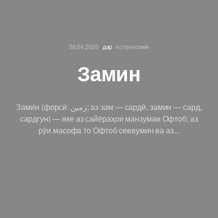
06.04.2026
дар
Астрономия
Замин
Зами́н (форсӣ: زمین‎; аз зам — сардӣ, замин — сард,
сардгун) — яке аз сайёраҳои манзумаи Офтоб; аз
рӯи масофа то Офтоб сев­вумин ва аз...