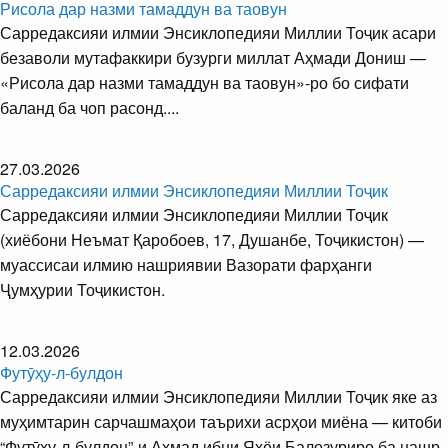
Рисола дар назми тамаддун ва таовун
Сарредаксияи илмии Энсиклопедияи Миллии Тоҷик асари
безаволи мутафаккири бузурги миллат Аҳмади Дониш —
«Рисола дар назми тамаддун ва таовун»-ро бо сифати
баланд ба чоп расонд....
27.03.2026
Сарредаксияи илмии Энсиклопедияи Миллии Тоҷик
Сарредаксияи илмии Энсиклопедияи Миллии Тоҷик
(хиёбони Неъмат Қаробоев, 17, Душанбе, Тоҷикистон) —
муассисаи илмию нашриявии Вазорати фарҳанги
Ҷумҳурии Тоҷикистон.
12.03.2026
Футӯҳу-л-булдон
Сарредаксияи илмии Энсиклопедияи Миллии Тоҷик яке аз
муҳимтарин сарчашмаҳои таърихи асрҳои миёна — китоби
“Футӯҳу-л-булдон”-и Аҳмад ибни Яҳёи Балозуриро ба нашр