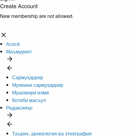
Create Account
New membership are not allowed.
Асосӣ
Маъмурият
Сармуҳаррир
Муовини сармуҳаррир
Мушовири илмӣ
Котиби масъул
Редаксияҳо
Таърих, археология ва этнография