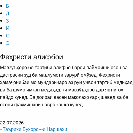
Б
Д
З
И
С
Э
Феҳристи алифбоӣ
Мавзӯъҳоро бо тартиби алифбо барои паймоиши осон ва
дастрасии зуд ба маълумоти зарурӣ омӯзед. Феҳристи
ҳамаҷонибаи мо мундариҷаро аз рӯи унвон тартиб медиҳад
ва ба шумо имкон медиҳад, ки мавзӯъҳоро дар як нигоҳ
пайдо кунед. Ба доираи васеи мақолаҳо ғарқ шавед ва ба
осонӣ фаҳмишҳои навро кашф кунед.
22.07.2026
«Таърихи Бухоро»-и Наршахӣ