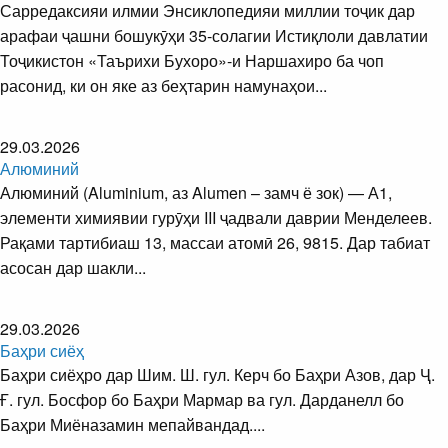
Сарредаксияи илмии Энсиклопедияи миллии тоҷик дар
арафаи ҷашни бошукӯҳи 35-солагии Истиқлоли давлатии
Тоҷикистон «Таърихи Бухоро»-и Наршахиро ба чоп
расонид, ки он яке аз беҳтарин намунаҳои...
29.03.2026
Алюминий
Алюминий (Aluminium, аз Alumen – замч ё зок) — А1,
элементи химиявии гурӯҳи III ҷадвали даврии Менделеев.
Рақами тартибиаш 13, массаи атомӣ 26, 9815. Дар табиат
асосан дар шакли...
29.03.2026
Баҳри сиёҳ
Баҳри сиёҳро дар Шим. Ш. гул. Керч бо Баҳри Азов, дар Ҷ.
Ғ. гул. Босфор бо Баҳри Мармар ва гул. Дарданелл бо
Баҳри Миёназамин мепайвандад....