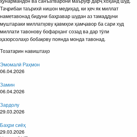
ҳунармандон ва санъатварони маъруф дарҷ хоҳанд шуд.
Таҷрибаи таърихӣ нишон медиҳад, ки ҳеч як миллат
наметавонад бидуни баҳравар шудан аз тамаддуни
муштараки миллатҳову қавмҳои ҳамҷавор ба сари худ
миллати тавонову бофарҳанг созад ва дар тӯли
ҳазорсолаҳо бобақову поянда монда тавонад.
Тозатарин навиштаҳо
Эмомалӣ Раҳмон
06.04.2026
Замин
06.04.2026
Зардолу
29.03.2026
Баҳри сиёҳ
29.03.2026