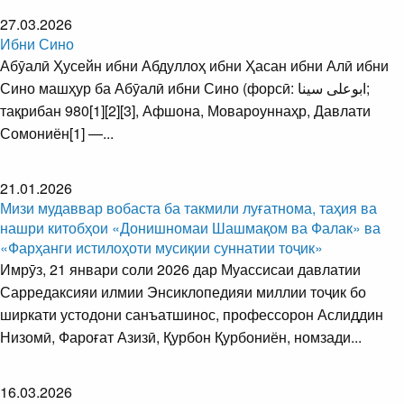
27.03.2026
Ибни Сино
Абӯалӣ Ҳусейн ибни Абдуллоҳ ибни Ҳасан ибни Алӣ ибни
Сино машҳур ба Абӯалӣ ибни Сино (форсӣ: ابوعلى سينا‎;
тақрибан 980[1][2][3], Афшона, Мовароуннаҳр, Давлати
Сомониён[1] —...
21.01.2026
Мизи мудаввар вобаста ба такмили луғатнома, таҳия ва
нашри китобҳои «Донишномаи Шашмақом ва Фалак» ва
«Фарҳанги истилоҳоти мусиқии суннатии тоҷик»
Имрӯз, 21 январи соли 2026 дар Муассисаи давлатии
Сарредаксияи илмии Энсиклопедияи миллии тоҷик бо
ширкати устодони санъатшинос, профессорон Аслиддин
Низомӣ, Фароғат Азизӣ, Қурбон Қурбониён, номзади...
16.03.2026