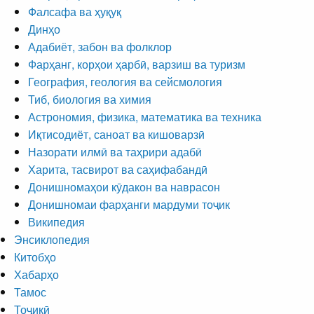
Фалсафа ва ҳуқуқ
Динҳо
Адабиёт, забон ва фолклор
Фарҳанг, корҳои ҳарбӣ, варзиш ва туризм
География, геология ва сейсмология
Тиб, биология ва химия
Астрономия, физика, математика ва техника
Иқтисодиёт, саноат ва кишоварзӣ
Назорати илмӣ ва таҳрири адабӣ
Харита, тасвирот ва саҳифабандӣ
Донишномаҳои кӯдакон ва наврасон
Донишномаи фарҳанги мардуми тоҷик
Википедия
Энсиклопедия
Китобҳо
Хабарҳо
Тамос
Тоҷикӣ