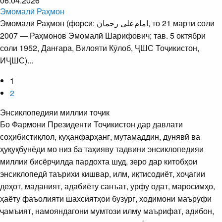
06.04.2026
Эмомалӣ Раҳмон
Эмомалӣ Раҳмон (форсӣ: امام‌علی رحمان‎‎, то 21 марти соли
2007 — Раҳмонов Эмомалӣ Шарифович; тав. 5 октябри
соли 1952, Данғара, Вилояти Кӯлоб, ҶШС Тоҷикистон,
ИҶШС)...
1
2
Энсиклопедияи миллии тоҷик
Бо Фармони Президенти Тоҷикистон дар давлати
соҳибистиқлол, куҳанфарҳанг, мутамаддин, дунявӣ ва
ҳуқуқбунёди мо низ ба таҳияву тадвини энсиклопедияи
миллии бисёрҷилда пардохта шуд, зеро дар китобҳои
энсиклопедӣ таърихи кишвар, илм, иқтисодиёт, хоҷагии
деҳот, маданият, адабиёту санъат, урфу одат, маросимҳо,
ҳаёту фаъолияти шахсиятҳои бузург, ходимони маъруфи
ҷамъият, намояндагони мумтози илму маърифат, адибон,