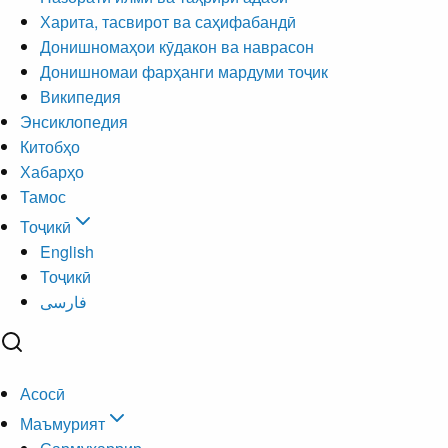
Харита, тасвирот ва саҳифабандӣ
Донишномаҳои кӯдакон ва наврасон
Донишномаи фарҳанги мардуми тоҷик
Википедия
Энсиклопедия
Китобҳо
Хабарҳо
Тамос
Тоҷикӣ
English
Тоҷикӣ
فارسی
Асосӣ
Маъмурият