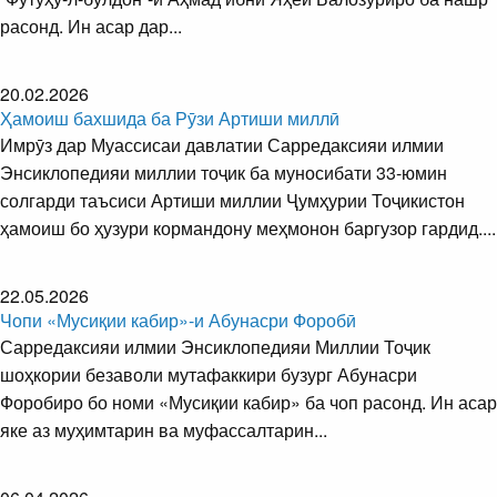
расонд. Ин асар дар...
20.02.2026
Ҳамоиш бахшида ба Рӯзи Артиши миллӣ
Имрӯз дар Муассисаи давлатии Сарредаксияи илмии
Энсиклопедияи миллии тоҷик ба муносибати 33-юмин
солгарди таъсиси Артиши миллии Ҷумҳурии Тоҷикистон
ҳамоиш бо ҳузури кормандону меҳмонон баргузор гардид....
22.05.2026
Чопи «Мусиқии кабир»-и Абунасри Форобӣ
Сарредаксияи илмии Энсиклопедияи Миллии Тоҷик
шоҳкории безаволи мутафаккири бузург Абунасри
Форобиро бо номи «Мусиқии кабир» ба чоп расонд. Ин асар
яке аз муҳимтарин ва муфассалтарин...