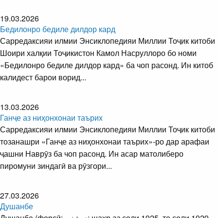
19.03.2026
Бедилонро бедиле дилдор кард
Сарредаксияи илмии Энсиклопедияи Миллии Тоҷик китоби
Шоири халқии Тоҷикистон Камол Насруллоро бо номи
«Бедилонро бедиле дилдор кард» ба чоп расонд. ​Ин китоб
калидест барои ворид...
13.03.2026
Ганҷе аз ниҳонхонаи таърих
Сарредаксияи илмии Энсиклопедияи Миллии Тоҷик китоби
тозанашри «Ганҷе аз ниҳонхонаи таърих»-ро дар арафаи
ҷашни Наврӯз ба чоп расонд. Ин асар матолиберо
пиромуни зиндагӣ ва рӯзгори...
27.03.2026
Душанбе
Душанбе (форсӣ: دوشنبه‎; шаҳр аз соли 1925, то соли 1929