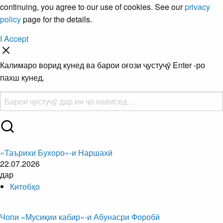
continuing, you agree to our use of cookies. See our
privacy
policy
page for the details.
I Accept
Калимаро ворид кунед ва барои оғози ҷустуҷӯ Enter -ро
пахш кунед.
«Таърихи Бухоро»-и Наршахӣ
22.07.2026
дар
Китобҳо
Чопи «Мусиқии кабир»-и Абунасри Форобӣ