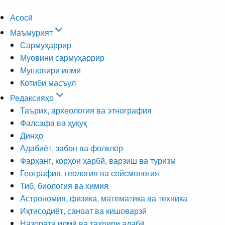
Асосӣ
Маъмурият
Сармуҳаррир
Муовини сармуҳаррир
Мушовири илмӣ
Котиби масъул
Редаксияҳо
Таърих, археология ва этнография
Фалсафа ва ҳуқуқ
Динҳо
Адабиёт, забон ва фолклор
Фарҳанг, корҳои ҳарбӣ, варзиш ва туризм
География, геология ва сейсмология
Тиб, биология ва химия
Астрономия, физика, математика ва техника
Иқтисодиёт, саноат ва кишоварзӣ
Назорати илмӣ ва таҳрири адабӣ