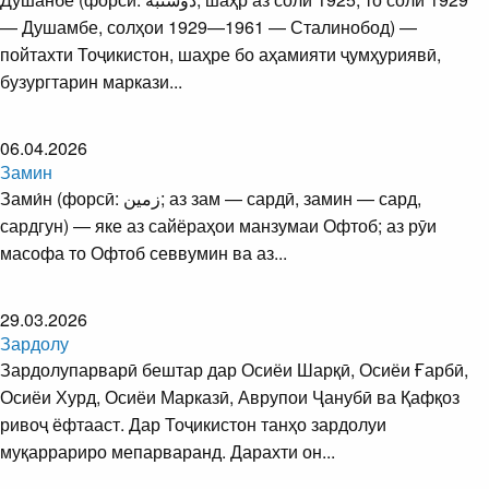
— Душамбе, солҳои 1929—1961 — Сталинобод) —
пойтахти То­ҷи­кис­тон, шаҳре бо аҳамияти ҷумҳуриявӣ,
бузургтарин маркази...
06.04.2026
Замин
Зами́н (форсӣ: زمین‎; аз зам — сардӣ, замин — сард,
сардгун) — яке аз сайёраҳои манзумаи Офтоб; аз рӯи
масофа то Офтоб сев­вумин ва аз...
29.03.2026
Зардолу
Зардолупарварӣ бештар дар Осиёи Шарқӣ, Осиёи Ғарбӣ,
Осиёи Хурд, Осиёи Марказӣ, Аврупои Ҷанубӣ ва Қафқоз
ривоҷ ёфтааст. Дар Тоҷикистон танҳо зардолуи
муқаррариро мепарваранд. Дарахти он...