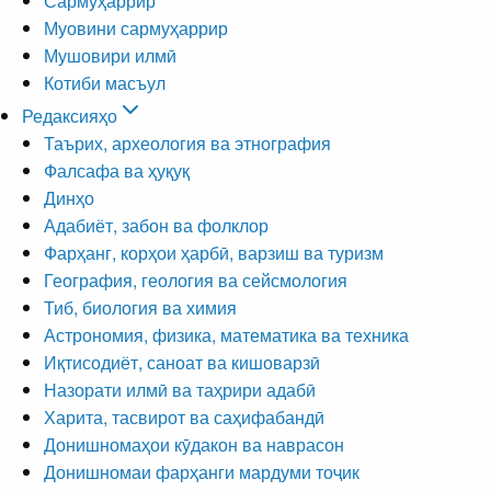
Сармуҳаррир
Муовини сармуҳаррир
Мушовири илмӣ
Котиби масъул
Редаксияҳо
Таърих, археология ва этнография
Фалсафа ва ҳуқуқ
Динҳо
Адабиёт, забон ва фолклор
Фарҳанг, корҳои ҳарбӣ, варзиш ва туризм
География, геология ва сейсмология
Тиб, биология ва химия
Астрономия, физика, математика ва техника
Иқтисодиёт, саноат ва кишоварзӣ
Назорати илмӣ ва таҳрири адабӣ
Харита, тасвирот ва саҳифабандӣ
Донишномаҳои кӯдакон ва наврасон
Донишномаи фарҳанги мардуми тоҷик