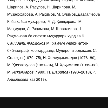
Шарипов, А. Расулов, Н. Шарипова, М.
Музаффарова, А. Раҳимов, М. Олимов,
Давлатзода
К. ба ҳайси муҳаррир, Ҷ. Д. Қишқорова, М.
Маҳмудов, Л. Раҳимова, М. Шовалиева, Ҷ.
Раҳмонова ба сифати муҳаррири хурд ва Ҷ.
Сайидалӣ
,
Фармонов
М. ҳамчун унификатор-
библиограф кор кардаанд. Мудирони редаксия: С.
Солеҳов (1970–75), Н. Холмуҳаммадов (1976–80),
М. Ҳазратқулов (1981–84), М. Ҳоҷиматов (1985–88),
М.
Искандаров
(1989), Н.
Шарипов
(1990–2018), Р.
Алимшоева
(аз 2019).