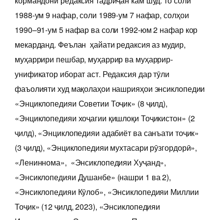
кормандони редаксия тадриҷан кам шуд: то соли
1988-ум 9 нафар, соли 1989-ум 7 нафар, солҳои
1990–91-ум 5 нафар ва соли 1992-юм 2 нафар кор
мекарданд. Феълан ҳайати редаксия аз мудир,
муҳаррири пешбар, муҳаррир ва муҳаррир-
унификатор иборат аст. Редаксия дар тӯли
фаъолияти худ мақолаҳои нашрияҳои энсиклопедии
«Энциклопедияи Советии Тоҷик» (8 ҷилд),
«Энциклопедияи хоҷагии қишлоқи Тоҷикистон» (2
ҷилд), «Энциклопедияи адабиёт ва санъати тоҷик»
(3 ҷилд), «Энциклопедияи мухтасари рӯзгордорӣ»,
«Лениннома», «Энсиклопедияи Хуҷанд»,
«Энсиклопедияи Душанбе» (нашри 1 ва 2),
«Энсиклопедияи Кӯлоб», «Энсиклопедияи Миллии
Тоҷик» (12 ҷилд, 2023), «Энсиклопедияи