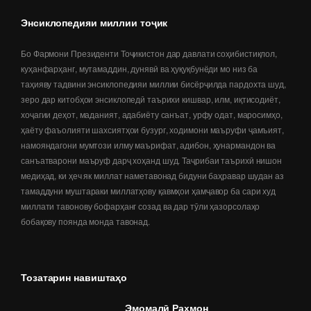
Энсиклопедияи миллии тоҷик
Бо Фармони Президенти Тоҷикистон дар давлати соҳибистиқлол,
куҳанфарҳанг, мутамаддин, дунявӣ ва ҳуқуқбунёди мо низ ба
таҳияву тадвини энсиклопедияи миллии бисёрҷилда пардохта шуд,
зеро дар китобҳои энсиклопедӣ таърихи кишвар, илм, иқтисодиёт,
хоҷагии деҳот, маданият, адабиёту санъат, урфу одат, маросимҳо,
ҳаёту фаъолияти шахсиятҳои бузург, ходимони маъруфи ҷамъият,
намояндагони мумтози илму маърифат, адибон, ҳунармандон ва
санъатварони маъруф дарҷ хоҳанд шуд. Таҷрибаи таърихӣ нишон
медиҳад, ки ҳеч як миллат наметавонад бидуни баҳравар шудан аз
тамаддуни муштараки миллатҳову қавмҳои ҳамҷавор ба сари худ
миллати тавонову бофарҳанг созад ва дар тӯли ҳазорсолаҳо
бобақову поянда монда тавонад.
Тозатарин навиштаҳо
Эмомалӣ Раҳмон