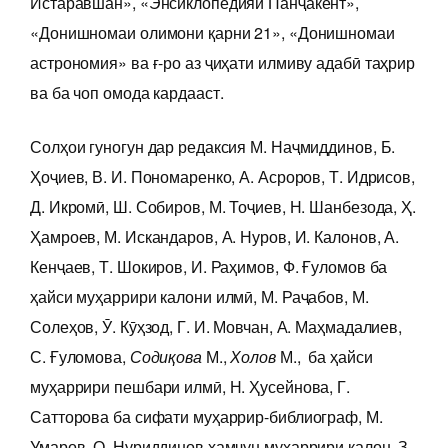
Истаравшан», «Энсиклопедияи Панҷакент»,
«Донишномаи олимони қарни 21», «Донишномаи
астрономия» ва ғ-ро аз ҷиҳати илмиву адабӣ таҳрир
ва ба чоп омода кардааст.
Солҳои гуногун дар редаксия М. Наҷмиддинов, Б.
Ҳоҷиев, В. И. Пономаренко, А. Асроров, Т. Идрисов,
Д. Икромӣ, Ш. Собиров, М. Тоҷиев, Н. Шанбезода, Ҳ.
Ҳамроев, М. Искандаров, А. Нуров, И. Калонов, А.
Кенҷаев, Т. Шокиров, И. Раҳимов, Ф. Ғуломов ба
ҳайси муҳаррири калони илмӣ, М. Раҷабов, М.
Солеҳов, Ӯ. Кӯҳзод, Г. И. Мовчан, А. Маҳмадалиев,
С. Ғуломова,
Содиқова
М.,
Холов
М., ба ҳайси
муҳаррири пешбари илмӣ, Н. Ҳусейнова, Г.
Сатторова ба сифати муҳаррир-библиограф, М.
Умаров, О. Нуриддинов ҳамчун муҳаррири калон, З.