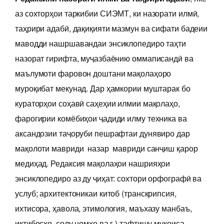
аз сохторҳои таркибии СИЭМТ, ки назорати илмӣ,
таҳрири адабӣ, дақиқияти мазмун ва сифати бадеии
маводди нашршавандаи энсиклопедиро таҳти
назорат гирифта, муҷазбаёнию оммаписандӣ ва
маълумоти фаровон доштани мақолаҳоро
муроқибат мекунад. Дар ҳамкории муштарак бо
кураторҳои соҳавӣ саҳеҳии илмии мақолаҳо,
фарогирии комёбиҳои ҷадиди илму техника ва
аксандозии таҷоруби пешрафтаи дунявиро дар
мақолоти мавриди назар мавриди санҷиш қарор
медиҳад. Редаксия мақолаҳои нашрияҳои
энсиклопедиро аз ду ҷиҳат: сохтори орфографӣ ва
услуб; архитектоникаи китоб (транскрипсия,
ихтисора, ҳавола, этимология, маъхазу манбаъ,
иқтибосҳо, солу номҳо ва ғ.) тафтишу муқоиса,