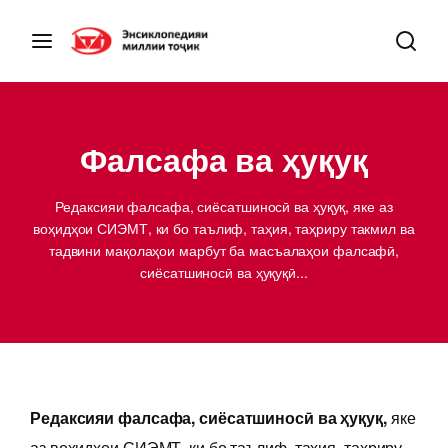
Фалсафа ва ҳуқуқ
Редаксияи фалсафа, сиёсатшиносӣ ва ҳуқуқ, яке аз
воҳидҳои СИЭМТ, ки бо таълиф, таҳия, таҳриру такмил ва
тадвини мақолаҳои марбут ба масъалаҳои фалсафӣ,
сиёсатшиносӣ ва ҳуқуқӣ...
Редаксияи фалсафа, сиёсатшиносӣ ва ҳуқуқ,
яке
аз воҳидҳои СИЭМТ, ки бо таълиф, таҳия, таҳриру