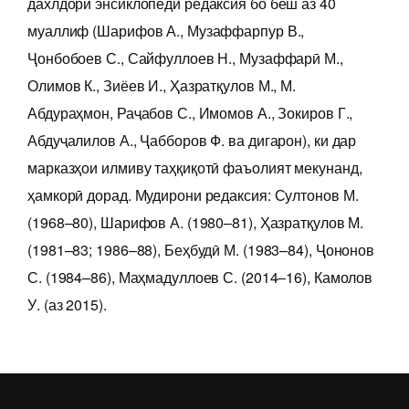
дахлдори энсиклопедӣ редаксия бо беш аз 40
муаллиф (Шарифов А., Музаффарпур В.,
Ҷонбобоев С., Сайфуллоев Н., Музаффарӣ М.,
Олимов К., Зиёев И., Ҳазратқулов М., М.
Абдураҳмон, Раҷабов С., Имомов А., Зокиров Г.,
Абдуҷалилов А., Ҷабборов Ф. ва дигарон), ки дар
марказҳои илмиву таҳқиқотӣ фаъолият мекунанд,
ҳамкорӣ дорад. Мудирони редаксия: Султонов М.
(1968–80), Шарифов А. (1980–81), Ҳазратқулов М.
(1981–83; 1986–88), Беҳбудӣ М. (1983–84), Ҷононов
С. (1984–86), Маҳмадуллоев С. (2014‒16), Камолов
У. (аз 2015).