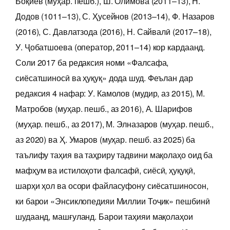
Боқиев (муҳар. пешб.), Ш. Олимова (2011–13), Н.
Додов (1011–13), С. Ҳусейнов (2013–14), Ф. Назаров
(2016), С. Давлатзода (2016), Н. Сайвалӣ (2017–18),
У. Ҷобатшоева (оператор, 2011–14) кор кардаанд.
Соли 2017 ба редаксия номи «Фалсафа,
сиёсатшиносӣ ва ҳуқуқ» дода шуд. Феълан дар
редаксия 4 нафар: У. Камолов (мудир, аз 2015), М.
Матробов (муҳар. пешб., аз 2016), А. Шарифов
(муҳар. пешб., аз 2017), М. Элназаров (муҳар. пешб.,
аз 2020) ва Ҳ. Умаров (муҳар. пешб. аз 2025) ба
таълифу таҳия ва таҳриру тадвини мақолаҳо оид ба
мафҳум ва истилоҳоти фалсафӣ, сиёсӣ, ҳуқуқӣ,
шарҳи ҳол ва осори файласуфону сиёсатшиносон,
ки барои «Энсиклопедияи Миллии Тоҷик» пешбинӣ
шудаанд, машғуланд. Барои таҳияи мақолаҳои