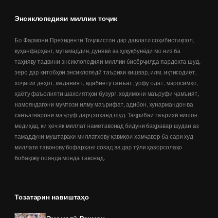
Энсиклопедияи миллии тоҷик
Бо Фармони Президенти Тоҷикистон дар давлати соҳибистиқлол,
куҳанфарҳанг, мутамаддин, дунявӣ ва ҳуқуқбунёди мо низ ба
таҳияву тадвини энсиклопедияи миллии бисёрҷилда пардохта шуд,
зеро дар китобҳои энсиклопедӣ таърихи кишвар, илм, иқтисодиёт,
хоҷагии деҳот, маданият, адабиёту санъат, урфу одат, маросимҳо,
ҳаёту фаъолияти шахсиятҳои бузург, ходимони маъруфи ҷамъият,
намояндагони мумтози илму маърифат, адибон, ҳунармандон ва
санъатварони маъруф дарҷ хоҳанд шуд. Таҷрибаи таърихӣ нишон
медиҳад, ки ҳеч як миллат наметавонад бидуни баҳравар шудан аз
тамаддуни муштараки миллатҳову қавмҳои ҳамҷавор ба сари худ
миллати тавонову бофарҳанг созад ва дар тӯли ҳазорсолаҳо
бобақову поянда монда тавонад.
Тозатарин навиштаҳо