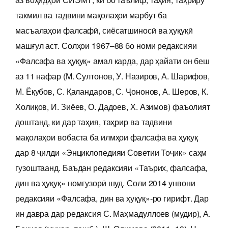
такмил ва тадвини мақолаҳои марбут ба
масъалаҳои фалсафӣ, сиёсатшиносӣ ва ҳуқуқӣ
машғул аст. Солҳои 1967–88 бо номи редаксияи
«Фалсафа ва ҳуқуқ» амал карда, дар ҳайати он беш
аз 11 нафар (М. Султонов, У. Назиров, А. Шарифов,
М. Ёқубов, С. Қаландаров, С. Ҷононов, А. Шеров, К.
Холиқов, И. Зиёев, О. Дадоев, Х. Азимов) фаъолият
доштанд, ки дар таҳия, таҳрир ва тадвини
мақолаҳои вобаста ба илмҳои фалсафа ва ҳуқуқ
дар 8 ҷилди «Энциклопедияи Советии Тоҷик» саҳм
гузоштаанд. Баъдан редаксияи «Таърих, фалсафа,
дин ва ҳуқуқ» номгузорӣ шуд. Соли 2014 унвони
редаксияи «Фалсафа, дин ва ҳуқуқ»-ро гирифт. Дар
ин давра дар редаксия С. Маҳмадуллоев (мудир), А.